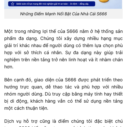
Những Điểm Mạnh Nổi Bật Của Nhà Cái S666
Một trong những lợi thế của S666 nằm ở hệ thống sản
phẩm đa dạng. Chúng tôi xây dựng nhiều hạng mục
giải trí khác nhau để người dùng có thêm lựa chọn phù
hợp với sở thích cá nhân. Sự đa dạng này giúp trải
nghiệm trên nền tảng trở nên linh hoạt và ít nhàm chán
hơn.
Bên cạnh đó, giao diện của S666 được phát triển theo
hướng trực quan, dễ thao tác và phù hợp với nhiều
nhóm người dùng. Dù truy cập bằng máy tính hay thiết
bị di động, khách hàng vẫn có thể sử dụng nền tảng
một cách thuận tiện.
Dịch vụ hỗ trợ cũng là điểm chúng tôi đặc biệt chú