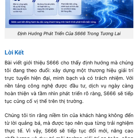
Định Hướng Phát Triển Của S666 Trong Tương Lai
Lời Kết
Bài viết giới thiệu S666 cho thấy định hướng mà chúng
tôi đang theo đuổi: xây dựng một thương hiệu giải trí
trực tuyến hiện đại, minh bạch và có trách nhiệm. Với
nền tảng công nghệ được đầu tư, dịch vụ ngày càng
hoàn thiện và tầm nhìn phát triển rõ ràng, S666 sẽ tiếp
tục củng cố vị thế trên thị trường.
Chúng tôi tin rằng niềm tin của khách hàng không đến
từ lời quảng bá, mà được tạo nên qua từng trải nghiệm
thực tế. Vì vậy, S666 sẽ tiếp tục đổi mới, nâng cao