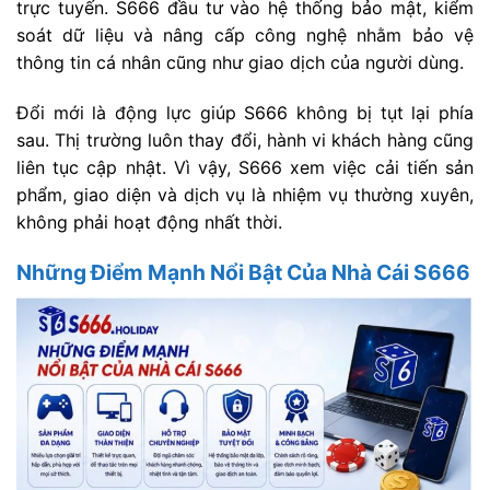
trực tuyến. S666 đầu tư vào hệ thống bảo mật, kiểm
soát dữ liệu và nâng cấp công nghệ nhằm bảo vệ
thông tin cá nhân cũng như giao dịch của người dùng.
Đổi mới là động lực giúp S666 không bị tụt lại phía
sau. Thị trường luôn thay đổi, hành vi khách hàng cũng
liên tục cập nhật. Vì vậy, S666 xem việc cải tiến sản
phẩm, giao diện và dịch vụ là nhiệm vụ thường xuyên,
không phải hoạt động nhất thời.
Những Điểm Mạnh Nổi Bật Của Nhà Cái S666