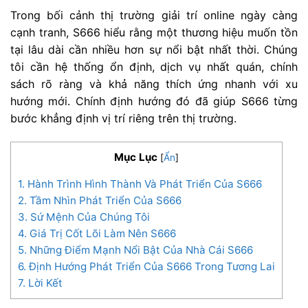
Trong bối cảnh thị trường giải trí online ngày càng
cạnh tranh, S666 hiểu rằng một thương hiệu muốn tồn
tại lâu dài cần nhiều hơn sự nổi bật nhất thời. Chúng
tôi cần hệ thống ổn định, dịch vụ nhất quán, chính
sách rõ ràng và khả năng thích ứng nhanh với xu
hướng mới. Chính định hướng đó đã giúp S666 từng
bước khẳng định vị trí riêng trên thị trường.
Mục Lục
[
Ẩn
]
1.
Hành Trình Hình Thành Và Phát Triển Của S666
2.
Tầm Nhìn Phát Triển Của S666
3.
Sứ Mệnh Của Chúng Tôi
4.
Giá Trị Cốt Lõi Làm Nên S666
5.
Những Điểm Mạnh Nổi Bật Của Nhà Cái S666
6.
Định Hướng Phát Triển Của S666 Trong Tương Lai
7.
Lời Kết