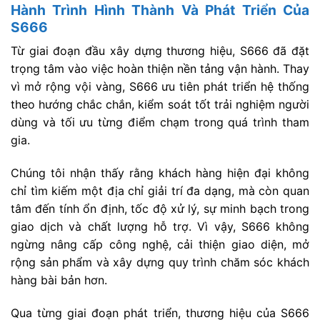
Hành Trình Hình Thành Và Phát Triển Của
S666
Từ giai đoạn đầu xây dựng thương hiệu, S666 đã đặt
trọng tâm vào việc hoàn thiện nền tảng vận hành. Thay
vì mở rộng vội vàng, S666 ưu tiên phát triển hệ thống
theo hướng chắc chắn, kiểm soát tốt trải nghiệm người
dùng và tối ưu từng điểm chạm trong quá trình tham
gia.
Chúng tôi nhận thấy rằng khách hàng hiện đại không
chỉ tìm kiếm một địa chỉ giải trí đa dạng, mà còn quan
tâm đến tính ổn định, tốc độ xử lý, sự minh bạch trong
giao dịch và chất lượng hỗ trợ. Vì vậy, S666 không
ngừng nâng cấp công nghệ, cải thiện giao diện, mở
rộng sản phẩm và xây dựng quy trình chăm sóc khách
hàng bài bản hơn.
Qua từng giai đoạn phát triển, thương hiệu của S666