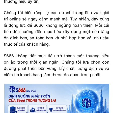
thương hiệu uy tín.
Chúng tôi hiểu rằng sự cạnh tranh trong lĩnh vực giải
trí online sẽ ngày càng mạnh mẽ. Tuy nhiên, đây cũng
là động lực để S666 không ngừng hoàn thiện. Mỗi cải
tiến đều hướng đến mục tiêu xây dựng một nền tảng
ổn định hơn, an toàn hơn và phù hợp hơn với nhu cầu
thực tế của khách hàng.
S666 không đặt mục tiêu trở thành một thương hiệu
ồn ào trong thời gian ngắn. Chúng tôi lựa chọn con
đường phát triển bền vững, lấy chất lượng dịch vụ và
niềm tin khách hàng làm thước đo quan trọng nhất.