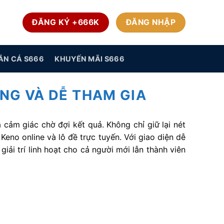
ĐĂNG KÝ +666K
ĐĂNG NHẬP
ẮN CÁ S666
KHUYẾN MÃI S666
NG VÀ DỄ THAM GIA
 cảm giác chờ đợi kết quả. Không chỉ giữ lại nét
Keno online và lô đề trực tuyến. Với giao diện dễ
ải trí linh hoạt cho cả người mới lẫn thành viên