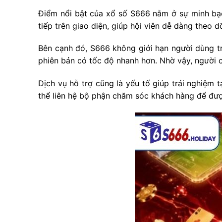
Điểm nổi bật của xổ số S666 nằm ở sự minh bạch
tiếp trên giao diện, giúp hội viên dễ dàng theo
Bên cạnh đó, S666 không giới hạn người dùng tr
phiên bản có tốc độ nhanh hơn. Nhờ vậy, người ch
Dịch vụ hỗ trợ cũng là yếu tố giúp trải nghiệm t
thể liên hệ bộ phận chăm sóc khách hàng để đượ