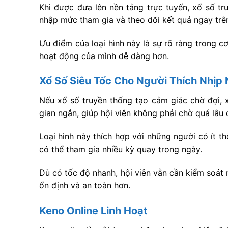
Khi được đưa lên nền tảng trực tuyến, xổ số t
nhập mức tham gia và theo dõi kết quả ngay trên
Ưu điểm của loại hình này là sự rõ ràng trong cơ 
hoạt động của mình dễ dàng hơn.
Xổ Số Siêu Tốc Cho Người Thích Nhịp
Nếu xổ số truyền thống tạo cảm giác chờ đợi, x
gian ngắn, giúp hội viên không phải chờ quá lâu 
Loại hình này thích hợp với những người có ít t
có thể tham gia nhiều kỳ quay trong ngày.
Dù có tốc độ nhanh, hội viên vẫn cần kiểm soát n
ổn định và an toàn hơn.
Keno Online Linh Hoạt