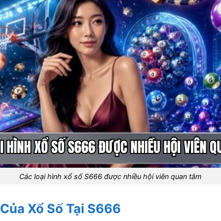
Các loại hình xổ số S666 được nhiều hội viên quan tâm
Của Xổ Số Tại S666