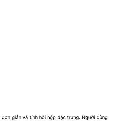
i đơn giản và tính hồi hộp đặc trưng. Người dùng