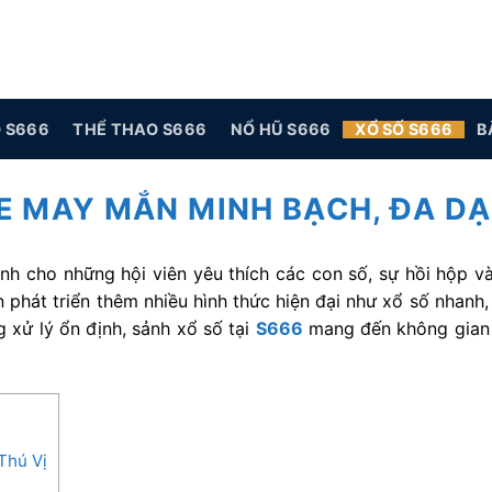
 S666
THỂ THAO S666
NỔ HŨ S666
XỔ SỐ S666
B
E MAY MẮN MINH BẠCH, ĐA DẠ
ành cho những hội viên yêu thích các con số, sự hồi hộp và
phát triển thêm nhiều hình thức hiện đại như xổ số nhanh, 
g xử lý ổn định, sảnh xổ số tại
S666
mang đến không gian gi
Thú Vị