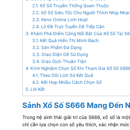
2.1.
Xổ Số Truyền Thống Quen Thuộc
2.2.
Xổ Số Siêu Tốc Cho Người Thích Nhịp Nha
2.3.
Keno Online Linh Hoạt
2.4.
Lô Đề Trực Tuyến Dễ Tiếp Cận
3.
Khám Phá Điểm Cộng Nổi Bật Của Xổ Số Tại S
3.1.
Kết Quả Hiển Thị Minh Bạch
3.2.
Sản Phẩm Đa Dạng
3.3.
Giao Diện Dễ Sử Dụng
3.4.
Giao Dịch Thuận Tiện
4.
Kinh Nghiệm Chọn Số Khi Tham Gia Xổ Số S66
4.1.
Theo Dõi Lịch Sử Kết Quả
4.2.
Kết Hợp Nhiều Cách Chọn Số
5.
Lời Kết
Sảnh Xổ Số S666 Mang Đến Nh
Trong hệ sinh thái giải trí của S666, xổ số là 
chỉ cần lựa chọn con số yêu thích, xác nhận mứ