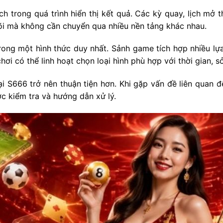
 trong quá trình hiển thị kết quả. Các kỳ quay, lịch mở t
 dõi mà không cần chuyển qua nhiều nền tảng khác nhau.
ong một hình thức duy nhất. Sảnh game tích hợp nhiều lự
ơi có thể linh hoạt chọn loại hình phù hợp với thời gian, s
ại S666 trở nên thuận tiện hơn. Khi gặp vấn đề liên quan đ
c kiểm tra và hướng dẫn xử lý.