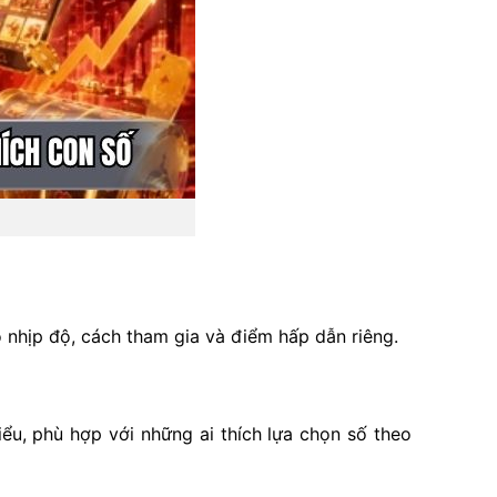
 nhịp độ, cách tham gia và điểm hấp dẫn riêng.
iểu, phù hợp với những ai thích lựa chọn số theo