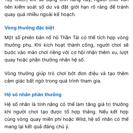
nên kiểm soát số dư và đặt giới hạn rõ ràng để tránh
quay quá nhiều ngoài kế hoạch.
Vòng thưởng đặc biệt
Một số phiên bản nổ hũ Thần Tài có thể tích hợp vòng
thưởng phụ. Khi kích hoạt thành công, người chơi sẽ
bước vào màn chơi riêng với cơ hội nhận thêm xu, lượt
quay hoặc phần thưởng nhân hệ số.
Vòng thưởng giúp trò chơi bớt đơn điệu và tạo thêm
cảm giác bất ngờ trong quá trình tham gia.
Hệ số nhân phần thưởng
Hệ số nhân là tính năng có thể làm tăng giá trị thưởng
khi người chơi tạo được tổ hợp thắng. Nếu kết hợp
cùng vòng quay miễn phí hoặc Wild, hệ số nhân có thể
mang lại kết quả đáng chú ý.