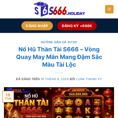
Chuyển
đến
nội
dung
ĐĂNG NHẬP
ĐĂNG KÝ +666K
HƯỚNG DẪN CÁ CƯỢC
Nổ Hũ Thần Tài S666 – Vòng
Quay May Mắn Mang Đậm Sắc
Màu Tài Lộc
ĐÃ ĐĂNG TRÊN
16 THÁNG 6, 2026
BỞI
LUNA THANH VY
16
Th6