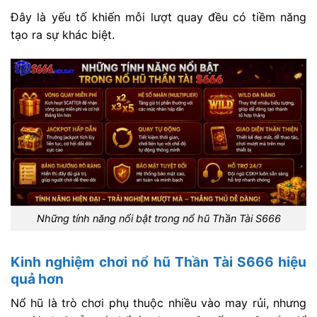
Đây là yếu tố khiến mỗi lượt quay đều có tiềm năng
tạo ra sự khác biệt.
Những tính năng nổi bật trong nổ hũ Thần Tài S666
Kinh nghiệm chơi nổ hũ Thần Tài S666 hiệu
quả hơn
Nổ hũ là trò chơi phụ thuộc nhiều vào may rủi, nhưng