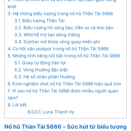
khởi
3.
Hệ thống biểu tượng trong nổ hũ Thần Tài S666
3.1.
Biểu tượng Thần Tài
3.2.
Biểu tượng hũ vàng bạc, tiền xu và kho báu
3.3.
Wild hỗ trợ tạo dòng thắng
3.4.
Scatter mở khóa vòng quay miễn phí
4.
Cơ hội săn jackpot trong nổ hũ Thần Tài S666
5.
Những tính năng nổi bật trong nổ hũ Thần Tài S666
5.1.
Quay tự động tiện lợi
5.2.
Vòng thưởng đặc biệt
5.3.
Hệ số nhân phần thưởng
6.
Kinh nghiệm chơi nổ hũ Thần Tài S666 hiệu quả hơn
7.
Vì sao nổ hũ Thần Tài S666 được nhiều người quan
tâm?
8.
Lời kết
8.0.0.1.
Luna Thanh Vy
Nổ hũ Thần Tài S666 – Sức hút từ biểu tượng