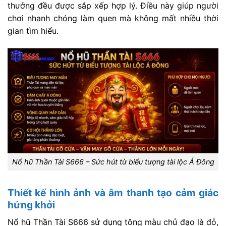
thưởng đều được sắp xếp hợp lý. Điều này giúp người
chơi nhanh chóng làm quen mà không mất nhiều thời
gian tìm hiểu.
Nổ hũ Thần Tài S666 – Sức hút từ biểu tượng tài lộc Á Đông
Thiết kế hình ảnh và âm thanh tạo cảm giác
hứng khởi
Nổ hũ Thần Tài S666 sử dụng tông màu chủ đạo là đỏ,