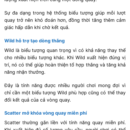
Sự đa dạng trong hệ thống biểu tượng giúp mỗi lượt
quay trở nên khó đoán hơn, đồng thời tăng thêm cảm
giác hấp dẫn khi chờ kết quả.
Wild hỗ trợ tạo dòng thắng
Wild là biểu tượng quan trọng vì có khả năng thay thế
cho nhiều biểu tượng khác. Khi Wild xuất hiện đúng vị
trí, nó có thể giúp hoàn thiện tổ hợp thắng và tăng khả
năng nhận thưởng.
Đây là tính năng được nhiều người chơi mong đợi vì
chỉ cần một biểu tượng Wild phù hợp cũng có thể thay
đổi kết quả của cả vòng quay.
Scatter mở khóa vòng quay miễn phí
Scatter thường gắn liền với tính năng quay miễn phí.
Khi xuất hiện đủ số lượng yêu cầu, người chơi có thể