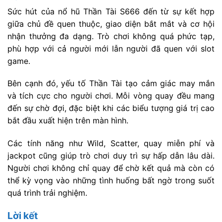
Sức hút của nổ hũ Thần Tài S666 đến từ sự kết hợp
giữa chủ đề quen thuộc, giao diện bắt mắt và cơ hội
nhận thưởng đa dạng. Trò chơi không quá phức tạp,
phù hợp với cả người mới lẫn người đã quen với slot
game.
Bên cạnh đó, yếu tố Thần Tài tạo cảm giác may mắn
và tích cực cho người chơi. Mỗi vòng quay đều mang
đến sự chờ đợi, đặc biệt khi các biểu tượng giá trị cao
bắt đầu xuất hiện trên màn hình.
Các tính năng như Wild, Scatter, quay miễn phí và
jackpot cũng giúp trò chơi duy trì sự hấp dẫn lâu dài.
Người chơi không chỉ quay để chờ kết quả mà còn có
thể kỳ vọng vào những tình huống bất ngờ trong suốt
quá trình trải nghiệm.
Lời kết