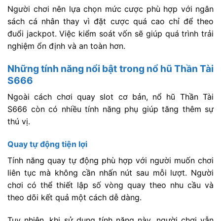
Người chơi nên lựa chọn mức cược phù hợp với ngân
sách cá nhân thay vì đặt cược quá cao chỉ để theo
đuổi jackpot. Việc kiểm soát vốn sẽ giúp quá trình trải
nghiệm ổn định và an toàn hơn.
Những tính năng nổi bật trong nổ hũ Thần Tài
S666
Ngoài cách chơi quay slot cơ bản, nổ hũ Thần Tài
S666 còn có nhiều tính năng phụ giúp tăng thêm sự
thú vị.
Quay tự động tiện lợi
Tính năng quay tự động phù hợp với người muốn chơi
liên tục mà không cần nhấn nút sau mỗi lượt. Người
chơi có thể thiết lập số vòng quay theo nhu cầu và
theo dõi kết quả một cách dễ dàng.
Tuy nhiên, khi sử dụng tính năng này, người chơi vẫn