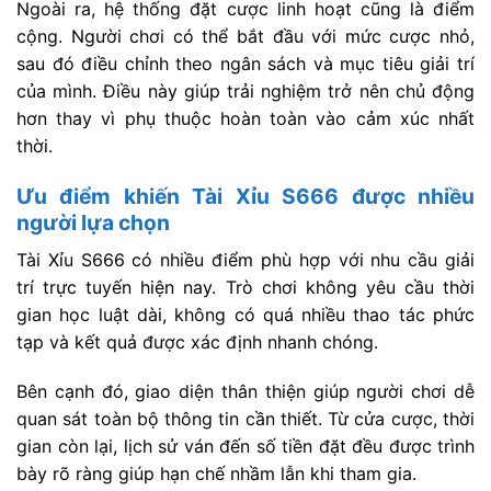
Ngoài ra, hệ thống đặt cược linh hoạt cũng là điểm
cộng. Người chơi có thể bắt đầu với mức cược nhỏ,
sau đó điều chỉnh theo ngân sách và mục tiêu giải trí
của mình. Điều này giúp trải nghiệm trở nên chủ động
hơn thay vì phụ thuộc hoàn toàn vào cảm xúc nhất
thời.
Ưu điểm khiến Tài Xỉu S666 được nhiều
người lựa chọn
Tài Xỉu S666 có nhiều điểm phù hợp với nhu cầu giải
trí trực tuyến hiện nay. Trò chơi không yêu cầu thời
gian học luật dài, không có quá nhiều thao tác phức
tạp và kết quả được xác định nhanh chóng.
Bên cạnh đó, giao diện thân thiện giúp người chơi dễ
quan sát toàn bộ thông tin cần thiết. Từ cửa cược, thời
gian còn lại, lịch sử ván đến số tiền đặt đều được trình
bày rõ ràng giúp hạn chế nhầm lẫn khi tham gia.