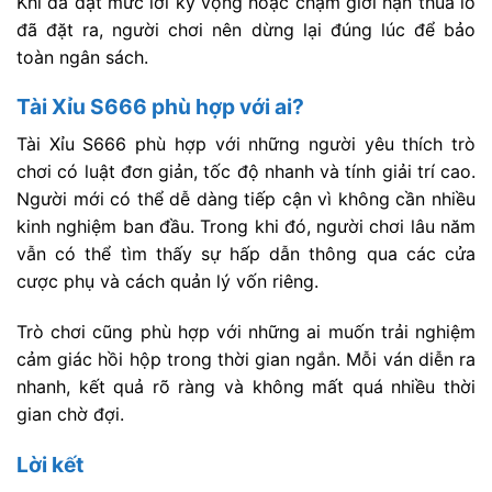
Khi đã đạt mức lời kỳ vọng hoặc chạm giới hạn thua lỗ
đã đặt ra, người chơi nên dừng lại đúng lúc để bảo
toàn ngân sách.
Tài Xỉu S666 phù hợp với ai?
Tài Xỉu S666 phù hợp với những người yêu thích trò
chơi có luật đơn giản, tốc độ nhanh và tính giải trí cao.
Người mới có thể dễ dàng tiếp cận vì không cần nhiều
kinh nghiệm ban đầu. Trong khi đó, người chơi lâu năm
vẫn có thể tìm thấy sự hấp dẫn thông qua các cửa
cược phụ và cách quản lý vốn riêng.
Trò chơi cũng phù hợp với những ai muốn trải nghiệm
cảm giác hồi hộp trong thời gian ngắn. Mỗi ván diễn ra
nhanh, kết quả rõ ràng và không mất quá nhiều thời
gian chờ đợi.
Lời kết