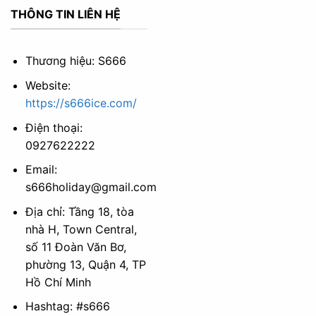
THÔNG TIN LIÊN HỆ
Thương hiệu: S666
Website:
https://s666ice.com/
Điện thoại:
0927622222
Email:
s666holiday@gmail.com
Địa chỉ: Tầng 18, tòa
nhà H, Town Central,
số 11 Đoàn Văn Bơ,
phường 13, Quận 4, TP
Hồ Chí Minh
Hashtag: #s666