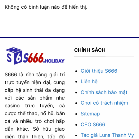
Không có bình luận nào để hiển thị.
CHÍNH SÁCH
Giới thiệu S666
S666 là nền tảng giải trí
Liên hệ
trực tuyến hiện đại, cung
cấp hệ sinh thái đa dạng
Chính sách bảo mật
với các sản phẩm như
Chơi có trách nhiệm
casino trực tuyến, cá
cược thể thao, nổ hũ, bắn
Sitemap
cá và nhiều trò chơi hấp
CEO S666
dẫn khác. Sở hữu giao
Tác giả Luna Thanh Vy
diện thân thiện, tốc độ