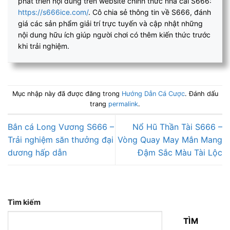
phát triển nội dung trên website chính thức nhà cái S666:
https://s666ice.com/
. Cô chia sẻ thông tin về S666, đánh
giá các sản phẩm giải trí trực tuyến và cập nhật những
nội dung hữu ích giúp người chơi có thêm kiến thức trước
khi trải nghiệm.
Mục nhập này đã được đăng trong
Hướng Dẫn Cá Cược
. Đánh dấu
trang
permalink
.
Bắn cá Long Vương S666 –
Nổ Hũ Thần Tài S666 –
Trải nghiệm săn thưởng đại
Vòng Quay May Mắn Mang
dương hấp dẫn
Đậm Sắc Màu Tài Lộc
Tìm kiếm
TÌM