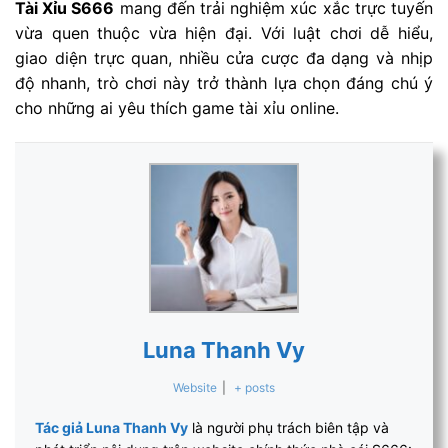
Tài Xỉu S666
mang đến trải nghiệm xúc xắc trực tuyến
vừa quen thuộc vừa hiện đại. Với luật chơi dễ hiểu,
giao diện trực quan, nhiều cửa cược đa dạng và nhịp
độ nhanh, trò chơi này trở thành lựa chọn đáng chú ý
cho những ai yêu thích game tài xỉu online.
Luna Thanh Vy
Website
|
+ posts
Tác giả Luna Thanh Vy
là người phụ trách biên tập và